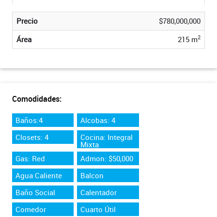
Precio
$780,000,000
2
Área
215 m
Comodidades:
Baños:4
Alcobas: 4
Closets: 4
Cocina: Integral
Mixta
Gas: Red
Admon: $50,000
Agua Caliente
Balcon
Baño Social
Calentador
Comedor
Cuarto Útil