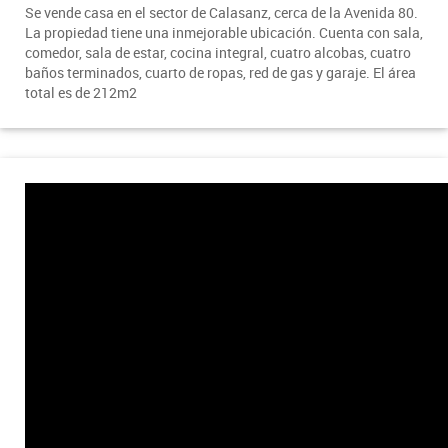
Se vende casa en el sector de Calasanz, cerca de la Avenida 80.
La propiedad tiene una inmejorable ubicación. Cuenta con sala,
comedor, sala de estar, cocina integral, cuatro alcobas, cuatro
baños terminados, cuarto de ropas, red de gas y garaje. El área
total es de 212m2