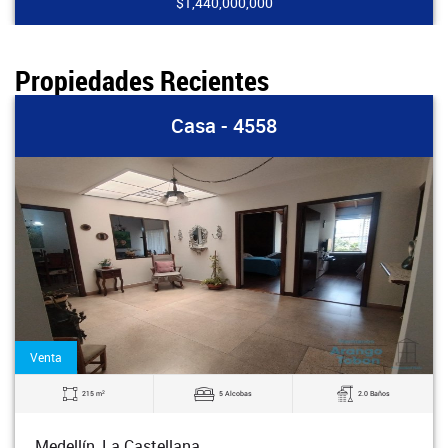
$1,440,000,000
Propiedades Recientes
Casa - 4558
Venta
2
215 m
5 Alcobas
2.0 Baños
Medellín, La Castellana