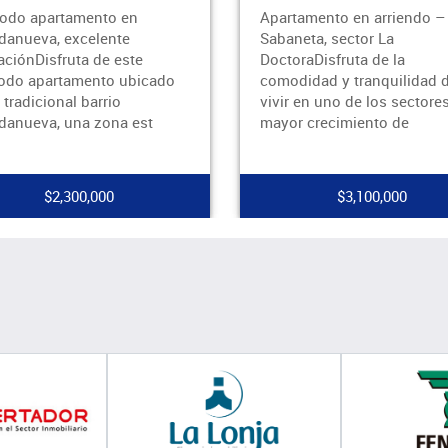
tamento en arriendo –
Prepárate para vivir en un
neta, sector La
espacio que combina la
oraDisfruta de la
comodidad de la ciudad co
didad y tranquilidad de
tranquilidad de un refugio
r en uno de los sectores con
privado. Este apartamento
r crecimiento de
186m2 en el co
$3,100,000
$1,200,000,000