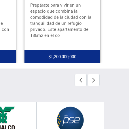
Apartamento Dúplex en
Arriend
Arriendo – El PobladoDisfruta
Flores
n la
de la comodidad y excelente
encant
ubicación de este acogedor
media 
 de
apartamento dúplex, ubicado
un pun
sobre la Avenid
empren
$3,000,000 - $495,000,000