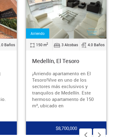
Arriendo
2
4.0 Baños
450 m
4 Alcobas
5.0 Baños
Medellín, Los Balsos
l
¡Se arrienda apartamento de lujo
en El Poblado!Vive en uno de
los sectores más prestigiosos
e
de Medellín en este
50
espectacular apartamento de
450 m², di
$13,000,000