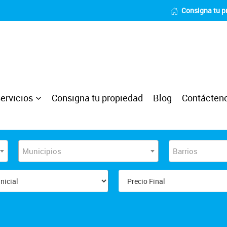
Consigna tu p
ervicios
Consigna tu propiedad
Blog
Contácten
Municipios
Barrios