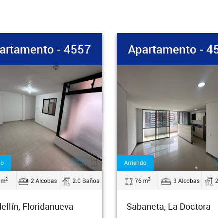
artamento - 4556
Apartamento - 4
do
Venta
2
2
 m
3 Alcobas
2.0 Baños
186 m
3 Alcobas
aneta, La Doctora
Medellín, Laureles