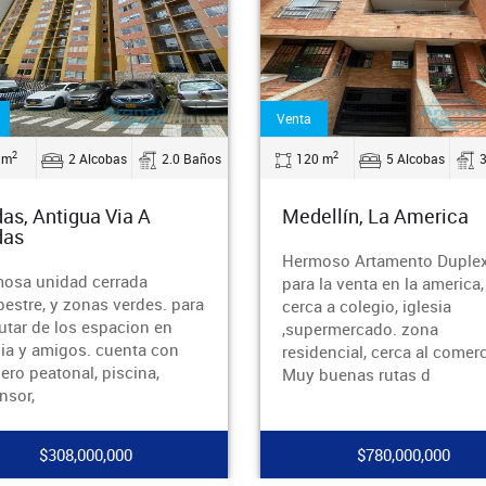
Arriendo
2
2
0 m
5 Alcobas
3.0 Baños
150 m
3 Alcobas
ellín, La America
Medellín, El Tesoro
oso Artamento Duplex
¡Arriendo apartamento en E
 la venta en la america,
Tesoro!Vive en uno de los
 a colegio, iglesia
sectores más exclusivos y
ermercado. zona
tranquilos de Medellín. Est
dencial, cerca al comercio.
hermoso apartamento de 1
buenas rutas d
m², ubicado en
$780,000,000
$8,700,000