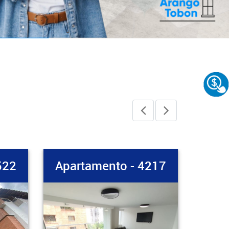
N
217
Apartamento - 4219