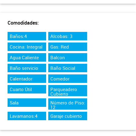
Comodidades:
Baños:4
Alcobas: 3
Cocina: Integral
Gas: Red
Agua Caliente
Balcon
Baño servicio
Baño Social
Calentador
Comedor
Cuarto Útil
Parqueadero
Cubierto
Sala
Número de Piso:
12
Lavamanos:4
Garaje cubierto