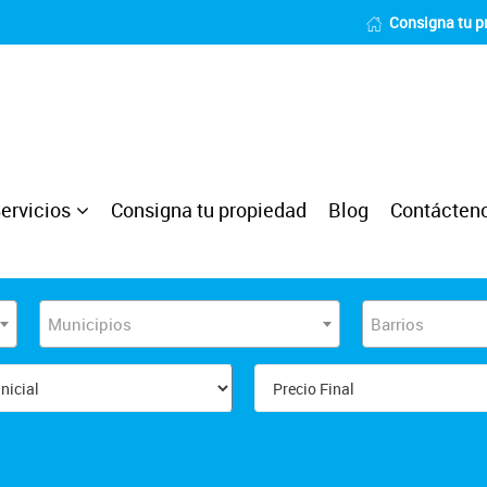
Consigna tu p
ervicios
Consigna tu propiedad
Blog
Contácten
Municipios
Barrios