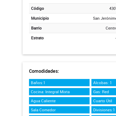
Código
430
Municipio
San Jerónim
Barrio
Centr
Estrato
Comodidades:
Baños:1
Alcobas: 1
Cocina: Integral Mixta
Gas: Red
Agua Caliente
Cuarto Útil
Sala Comedor
Divisiones:1