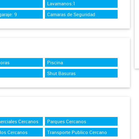
Lavamanos:1
araje: 9
Camaras de Seguridad
Horas
Piscina
Shut Basuras
erciales Cercanos
Parques Cercanos
dos Cercanos
Transporte Publico Cercano