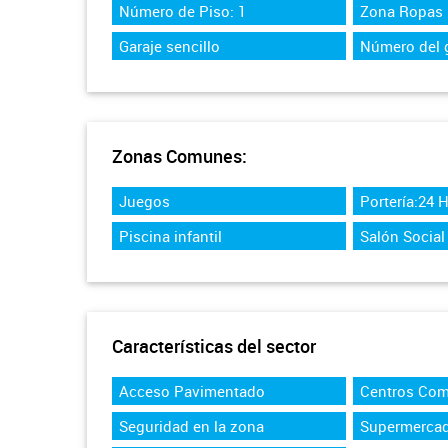
Número de Piso: 1
Zona Ropas
Garaje sencillo
Número del g
Zonas Comunes:
Juegos
Portería:24 
Piscina infantil
Salón Social
Características del sector
Acceso Pavimentado
Centros Com
Seguridad en la zona
Supermerca