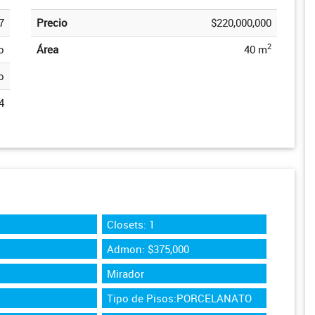
7
Precio
$220,000,000
2
o
Área
40 m
o
4
Closets: 1
Admon: $375,000
Mirador
Tipo de Pisos:PORCELANATO