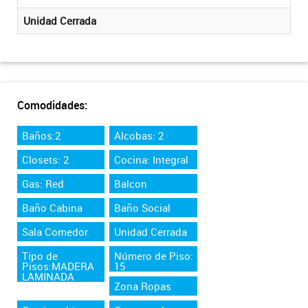
Unidad Cerrada
Comodidades:
Baños:2
Alcobas: 2
Closets: 2
Cocina: Integral
Gas: Red
Balcon
Baño Cabina
Baño Social
Sala Comedor
Unidad Cerrada
Tipo de
Número de Piso:
Pisos:MADERA
15
LAMINADA
Zona Ropas