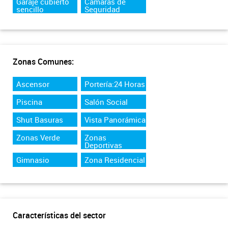
Garaje cubierto
Camaras de
sencillo
Seguridad
Zonas Comunes:
Ascensor
Portería:24 Horas
Piscina
Salón Social
Shut Basuras
Vista Panorámica
Zonas Verde
Zonas
Deportivas
Gimnasio
Zona Residencial
Características del sector