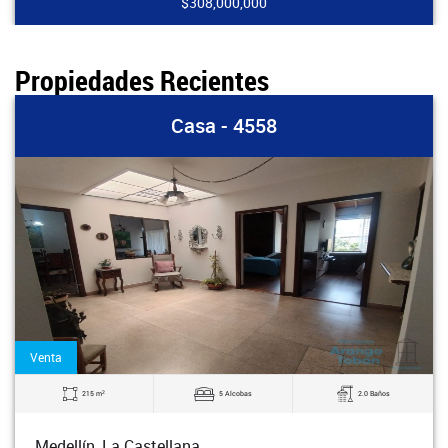
$308,000,000
Propiedades Recientes
Casa - 4558
Venta
2
215 m
5 Alcobas
2.0 Baños
Medellín, La Castellana