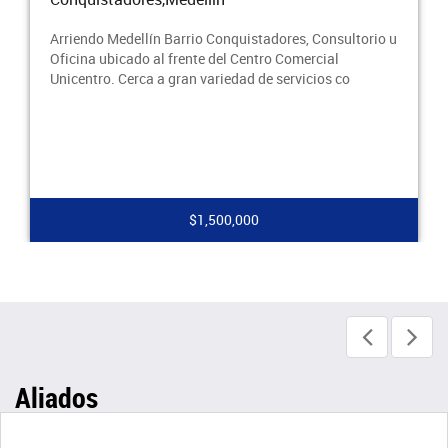
nquistadores, Consultorio u
Arriendo Medellín Barrio Conqui
el Centro Comercial
Oficina ubicado al frente del Ce
iedad de servicios co
Unicentro. Cerca a gran variedad
0,000
$2,400,00
Aliados