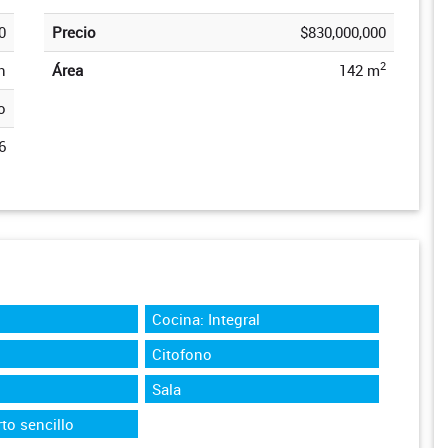
0
Precio
$830,000,000
2
n
Área
142 m
o
6
Cocina: Integral
Citofono
Sala
to sencillo