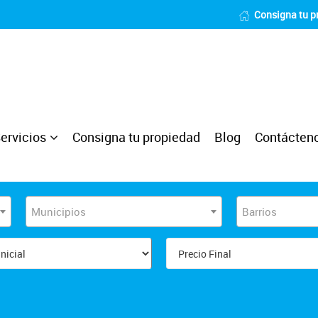
Consigna tu p
ervicios
Consigna tu propiedad
Blog
Contácten
Municipios
Barrios