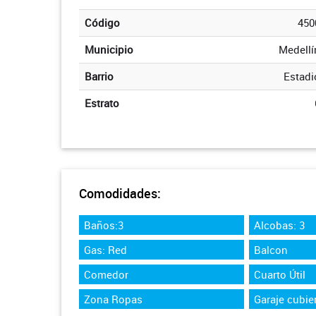
Código
450
Municipio
Medellí
Barrio
Estadi
Estrato
Comodidades:
Baños:3
Alcobas: 3
Gas: Red
Balcon
Comedor
Cuarto Útil
Zona Ropas
Garaje cubier