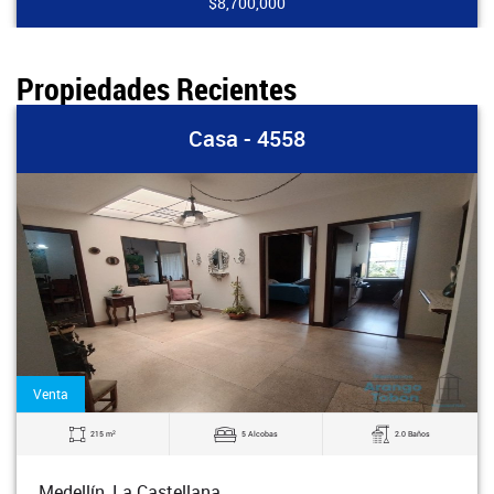
$8,700,000
Propiedades Recientes
Casa - 4558
Venta
2
215 m
5 Alcobas
2.0 Baños
Medellín, La Castellana