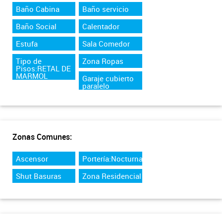
Baño Cabina
Baño servicio
Baño Social
Calentador
Estufa
Sala Comedor
Tipo de
Zona Ropas
Pisos:RETAL DE
MARMOL
Garaje cubierto
paralelo
Zonas Comunes:
Ascensor
Portería:Nocturna
Shut Basuras
Zona Residencial