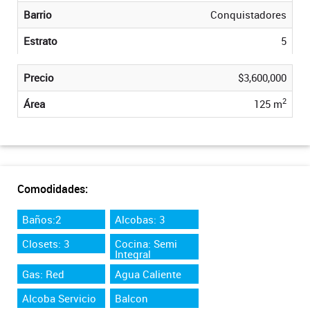
Barrio
Conquistadores
Estrato
5
Precio
$3,600,000
2
Área
125 m
Comodidades:
Baños:2
Alcobas: 3
Closets: 3
Cocina: Semi
Integral
Gas: Red
Agua Caliente
Alcoba Servicio
Balcon