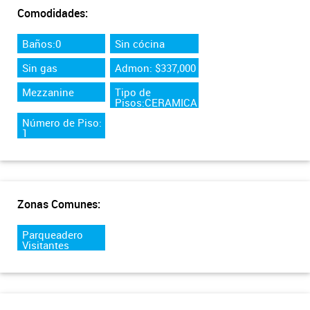
Comodidades:
Baños:0
Sin cócina
Sin gas
Admon: $337,000
Mezzanine
Tipo de
Pisos:CERAMICA
Número de Piso:
1
Zonas Comunes:
Parqueadero
Visitantes