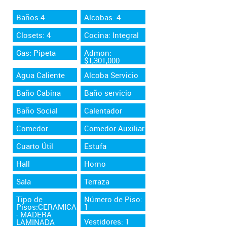
Baños:4
Alcobas: 4
Closets: 4
Cocina: Integral
Gas: Pipeta
Admon:
$1,301,000
Agua Caliente
Alcoba Servicio
Baño Cabina
Baño servicio
Baño Social
Calentador
Comedor
Comedor Auxiliar
Cuarto Útil
Estufa
Hall
Horno
Sala
Terraza
Tipo de
Número de Piso:
Pisos:CERAMICA
1
- MADERA
Vestidores: 1
LAMINADA