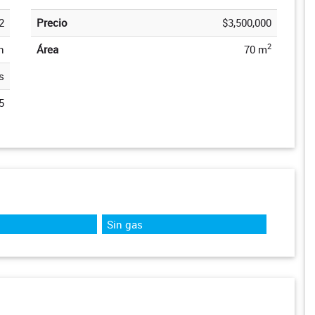
2
Precio
$3,500,000
2
n
Área
70 m
s
5
Sin gas