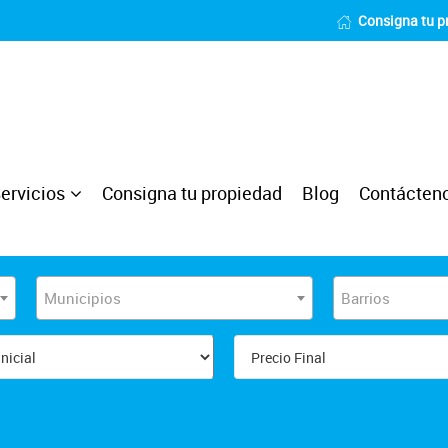
Consigna tu p
ervicios
Consigna tu propiedad
Blog
Contácten
Municipios
Barrios