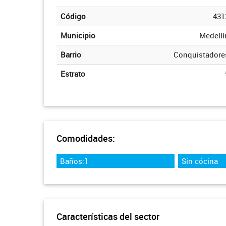
Código
431
Municipio
Medellí
Barrio
Conquistadore
Estrato
Comodidades:
Baños:1
Sin cócina
Características del sector