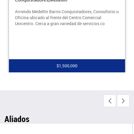
nquistadores, Consultorio u
Arriendo Medellín Barrio Conqui
el Centro Comercial
Oficina ubicado al frente del Ce
iedad de servicios co
Unicentro. Cerca a gran variedad
0,000
$2,400,00
Aliados