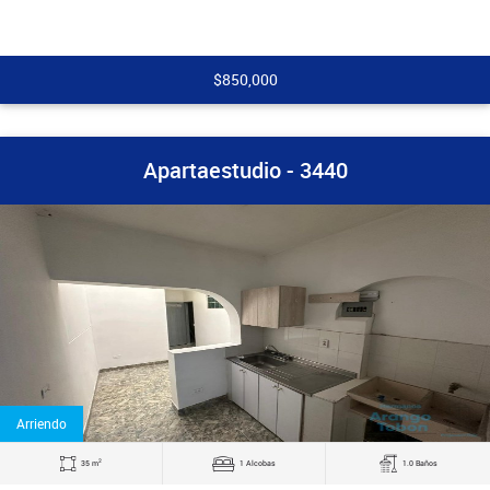
$850,000
Apartaestudio - 3440
Arriendo
2
35 m
1 Alcobas
1.0 Baños