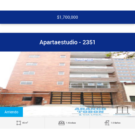
$1,700,000
Apartaestudio - 2351
Arriendo
2
45 m
1 Alcobas
1.0 Baños