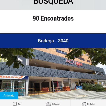
BUSQUEDA
90 Encontrados
Bodega - 3040
Arriendo
2
4 m
0 Alcobas
0.0 Baños