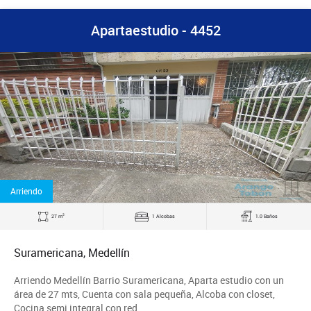
Apartaestudio - 4452
Arriendo
2
27 m
1 Alcobas
1.0 Baños
Suramericana, Medellín
Arriendo Medellín Barrio Suramericana, Aparta estudio con un
área de 27 mts, Cuenta con sala pequeña, Alcoba con closet,
Cocina semi integral con red