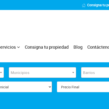
Consigna tu p
ervicios
Consigna tu propiedad
Blog
Contácten
Municipios
Barrios