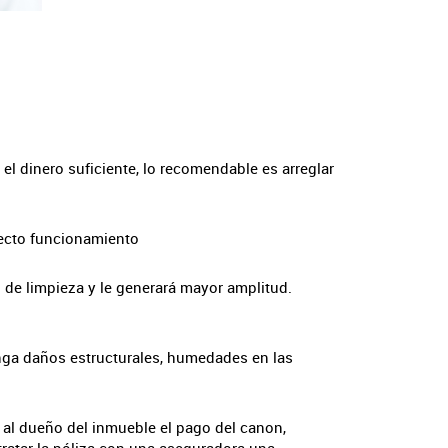
el dinero suficiente, lo recomendable es arreglar
rfecto funcionamiento
 de limpieza y le generará mayor amplitud.
enga daños estructurales, humedades en las
n al dueño del inmueble el pago del canon,
tratar la póliza con una aseguradora una