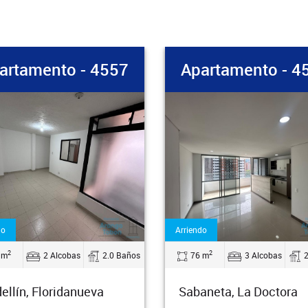
artamento - 4556
Apartamento - 4
do
Venta
2
2
 m
3 Alcobas
2.0 Baños
186 m
3 Alcobas
aneta, La Doctora
Medellín, Laureles