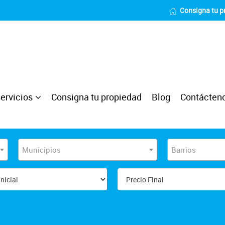
Consigna tu p
ervicios
Consigna tu propiedad
Blog
Contácten
Municipios
Barrios