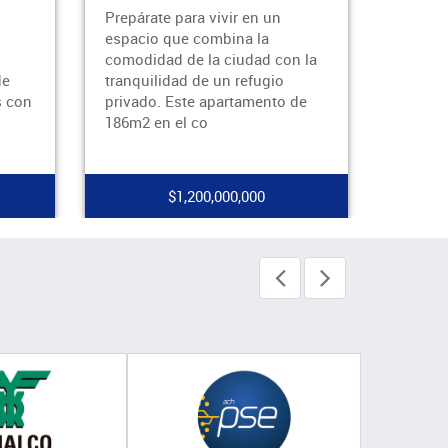
Apartamento Dúplex en
Arrien
Arriendo – El PobladoDisfruta
Flores
n la
de la comodidad y excelente
encant
ubicación de este acogedor
media 
 de
apartamento dúplex, ubicado
un pun
sobre la Avenid
empre
$3,000,000 - $495,000,000