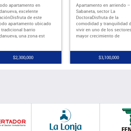
tamento en arriendo –
Prepárate para vivir en un
neta, sector La
espacio que combina la
oraDisfruta de la
comodidad de la ciudad co
didad y tranquilidad de
tranquilidad de un refugio
r en uno de los sectores con
privado. Este apartamento
r crecimiento de
186m2 en el co
$3,100,000
$1,200,000,000