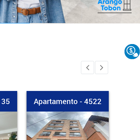
N
522
Apartamento - 4217