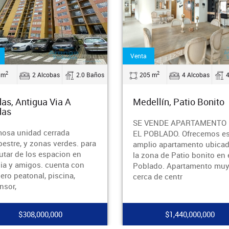
Venta
2
2
5 m
4 Alcobas
4.0 Baños
120 m
5 Alcobas
llín, Patio Bonito
Medellín, La America
VENDE APARTAMENTO EN
Hermoso Artamento Duple
OBLADO. Ofrecemos este
para la venta en la america,
io apartamento ubicado en
cerca a colegio, iglesia
ona de Patio bonito en el
,supermercado. zona
ado. Apartamento muy
residencial, cerca al comerc
a de centr
Muy buenas rutas d
$1,440,000,000
$780,000,000