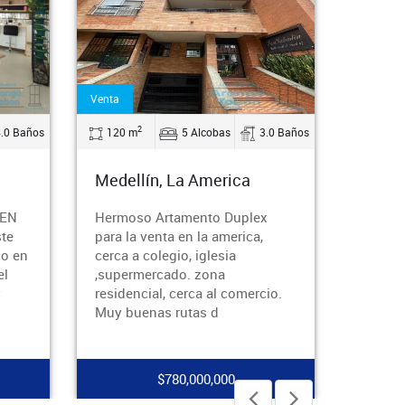
Arriendo
2
3.0 Baños
150 m
3 Alcobas
4.0 Baños
Medellín, El Tesoro
x
¡Arriendo apartamento en El
Tesoro!Vive en uno de los
sectores más exclusivos y
tranquilos de Medellín. Este
io.
hermoso apartamento de 150
m², ubicado en
$8,700,000