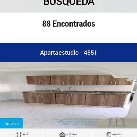
BUSQUEDA
88 Encontrados
Apartaestudio - 4551
Arriendo
2
44 m
1 Alcobas
0.0 Baños