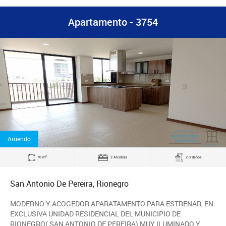
Apartamento - 3754
Arriendo
2
70 m
2 Alcobas
2.0 Baños
San Antonio De Pereira, Rionegro
MODERNO Y ACOGEDOR APARATAMENTO PARA ESTRENAR, EN
EXCLUSIVA UNIDAD RESIDENCIAL DEL MUNICIPIO DE
RIONEGRO( SAN ANTONIO DE PEREIRA) MUY ILUMINADO Y