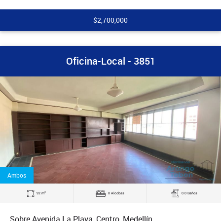
$2,700,000
Oficina-Local - 3851
Ambos
2
92 m
0 Alcobas
0.0 Baños
Sobre Avenida La Playa, Centro, Medellín