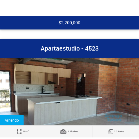
$2,200,000
Apartaestudio - 4523
Arriendo
2
70 m
1 Alcobas
2.0 Baños