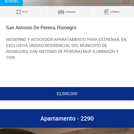
Arriendo
2
70 m
2 Alcobas
2.0 Baños
San Antonio De Pereira, Rionegro
MODERNO Y ACOGEDOR APARATAMENTO PARA ESTRENAR, EN
EXCLUSIVA UNIDAD RESIDENCIAL DEL MUNICIPIO DE
RIONEGRO( SAN ANTONIO DE PEREIRA) MUY ILUMINADO Y
CON
$2,600,000
Apartamento - 2290