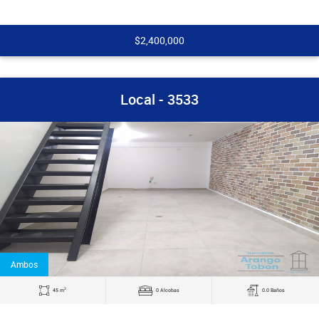
$2,400,000
Local - 3533
Ambos
2
45 m
0 Alcobas
0.0 Baños