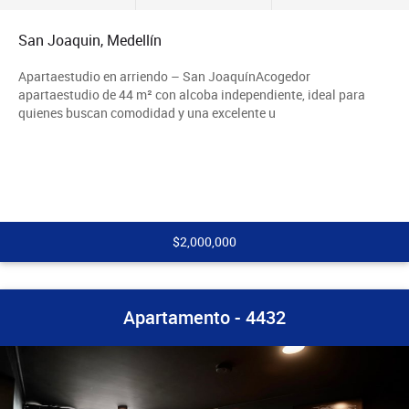
San Joaquin, Medellín
Apartaestudio en arriendo – San JoaquínAcogedor
apartaestudio de 44 m² con alcoba independiente, ideal para
quienes buscan comodidad y una excelente u
$2,000,000
Apartamento - 4432